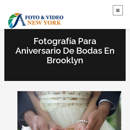
T
o
g
g
l
Fotografía Para
e
n
Aniversario De Bodas En
a
Brooklyn
v
i
g
a
t
i
o
n