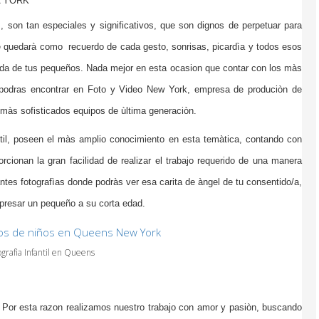
A YORK
son tan especiales y significativos, que son dignos de perpetuar para
e quedarà como recuerdo de cada gesto, sonrisas, picardìa y todos esos
ida de tus pequeños. Nada mejor en esta ocasion que contar con los màs
 podras encontrar en Foto y Video New York, empresa de produciòn de
 màs sofisticados equipos de ùltima generaciòn.
antil, poseen el màs amplio conocimiento en esta temàtica, contando con
rcionan la gran facilidad de realizar el trabajo requerido de una manera
ntes fotografìas donde podràs ver esa carita de àngel de tu consentido/a,
presar un pequeño a su corta edad.
ografìa Infantil en Queens
! Por esta razon realizamos nuestro trabajo con amor y pasiòn, buscando