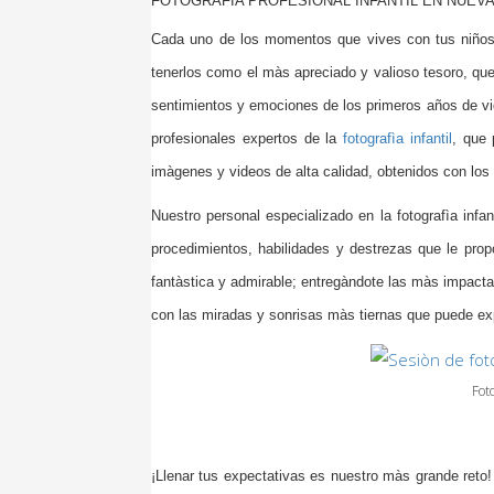
FOTOGRAFÌA PROFESIONAL INFANTIL EN NUEV
Cada uno de los momentos que vives con tus niños, 
tenerlos como el màs apreciado y valioso tesoro, qu
sentimientos y emociones de los primeros años de v
profesionales expertos de la
fotografìa infantil
, que
imàgenes y videos de
alta
calidad, obtenidos con los
Nuestro personal especializado en la fotografìa inf
procedimientos, habilidades y destrezas que le propo
fantàstica y admirable; entregàndote las màs impacta
con las miradas y sonrisas màs tiernas que puede ex
Fot
¡Llenar tus expectativas es nuestro màs grande reto