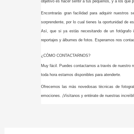
objetivo es hacer sentir a tus pequeños, y a los que 
Encontraràs gran facilidad para adquirir nuestros se
sorprendente, por lo cual tienes la oportunidad de e
Asì, que si ya estàs necesitando de un fotògrafo in
reportajes y àlbumes de fotos. Esperamos nos conta
¿CÒMO CONTACTARNOS?
Muy fácil. Puedes contactarnos a través de nuestro n
toda hora estamos disponibles para atenderte.
Ofrecemos las màs novedosas tècnicas de fotografì
emociones. ¡Visìtanos y entèrate de nuestras increìb