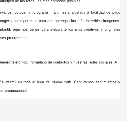
participen de las fotos, los màs còmodos posibles.
rvicios, porque la fotografìa infantil està ajustada a facilidad de pago
scoger y optar por ellos para que obtengas las màs increìbles imàgenes.
fantil, aquì nos tienes para eleborarte los màs creativos y originales
ctes prontamente.
úmero telefónico,
formulario de contactos y nuestras redes sociales. A
a infantil en toda el àrea de Nueva York. Capturamos sentimientos y
les promociones!